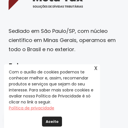
Sediado em São Paulo/SP, com núcleo
científico em Minas Gerais, operamos em
todo o Brasil e no exterior.
Fale conosco
x
Com o auxílio de cookies podemos te
conhecer melhor e, assim, recomendar
contato@grmeta.com.br
produtos e serviços que sejam do seu
interesse. Para saber mais sobre cookies e
(31)3286-2088
avaliar nossa Política de Privacidade é só
(31) 97351-3872
clicar no link a seguir.
Política de privacidade
Aceito
Em São Paulo