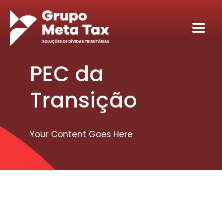
Ir
para
Toggl
o
Navig
conteúdo
Home
PEC da
Sobre
Transição
Serviços
Your Content Goes Here
Seja nosso sócio tributário
Conteúdos
Contato