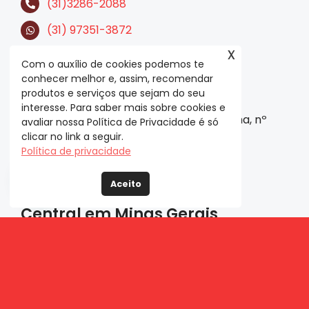
(31)3286-2088
(31) 97351-3872
x
Com o auxílio de cookies podemos te
conhecer melhor e, assim, recomendar
Em São Paulo
produtos e serviços que sejam do seu
interesse. Para saber mais sobre cookies e
Av. Major Sylvio de Magalhães Padilha, nº
avaliar nossa Política de Privacidade é só
clicar no link a seguir.
5200, Conj. 211, Jardim Morumbi
Política de privacidade
CEP: 05693-000
Aceito
Central em Minas Gerais
Rua Professor Pedro Aleixo 695, Bairro
Belvedere
CEP: 30320-300