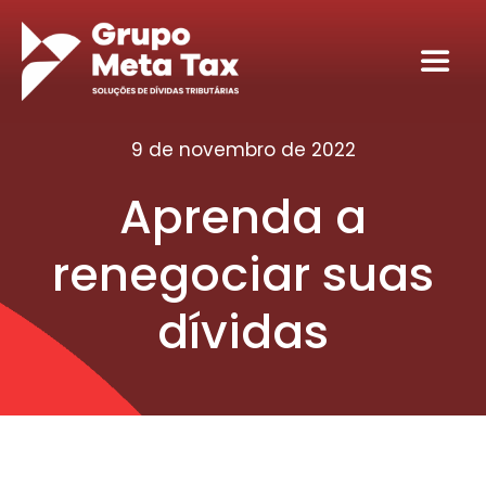
Ir
para
Toggl
o
Navig
conteúdo
Home
9 de novembro de 2022
Aprenda a
Sobre
renegociar suas
Serviços
dívidas
Seja nosso sócio tributário
Conteúdos
Contato