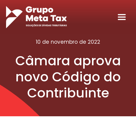
Ir
para
Toggl
o
Navig
conteúdo
Home
10 de novembro de 2022
Câmara aprova
Sobre
novo Código do
Serviços
Contribuinte
Seja nosso sócio tributário
Conteúdos
Contato