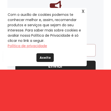
x
Com o auxílio de cookies podemos te
Fique por dentro do
conhecer melhor e, assim, recomendar
mundo META
produtos e serviços que sejam do seu
interesse. Para saber mais sobre cookies e
Assine nossas publicações
avaliar nossa Política de Privacidade é só
clicar no link a seguir.
Política de privacidade
Aceito
Enviar
Buscar
resultados