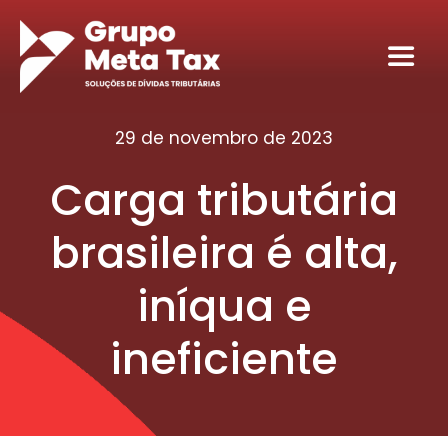
Ir
para
Toggl
o
Navig
conteúdo
Home
29 de novembro de 2023
Carga tributária
Sobre
brasileira é alta,
Serviços
iníqua e
Seja nosso sócio tributário
ineficiente
Conteúdos
Contato