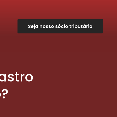
Seja nosso sócio tributário
astro
o?