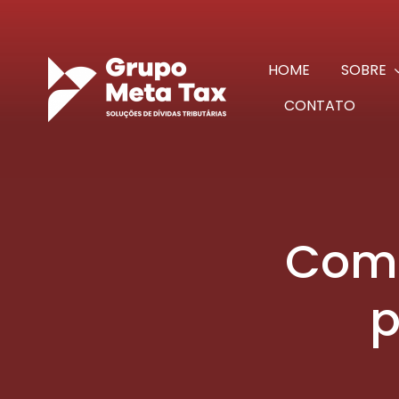
Ir
para
o
HOME
SOBRE
conteúdo
CONTATO
Como
p