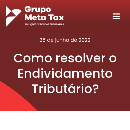
Ir
para
Toggl
o
Navig
conteúdo
Home
28 de junho de 2022
Como resolver o
Sobre
Endividamento
Serviços
Tributário?
Seja nosso sócio tributário
Conteúdos
Contato