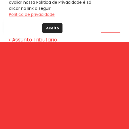
avaliar nossa Política de Privacidade é só
clicar no link a seguir.
Categorias
Política de privacidade
Advocacia de Negócios
Aceito
Assunto Tributário
Blog
Cível Empresarial
Direito Ambiental
Direito Tributário
Sem categoria