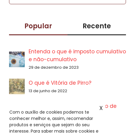
resultados
para:
Popular
Recente
Entenda o que é imposto cumulativo
e não-cumulativo
29 de dezembro de 2023
O que é Vitória de Pirro?
13 de junho de 2022
Quanto ganha um Engenheiro de
x
Com o auxílio de cookies podemos te
Produção?
conhecer melhor e, assim, recomendar
1 de junho de 2022
produtos e serviços que sejam do seu
interesse. Para saber mais sobre cookies e