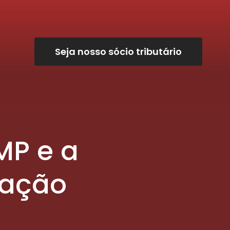
Seja nosso sócio tributário
MP e a
tação