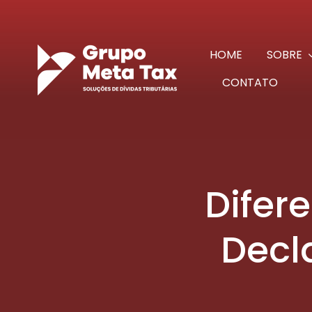
Ir
para
o
HOME
SOBRE
conteúdo
CONTATO
Difer
Decl