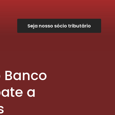
Seja nosso sócio tributário
o Banco
ate a
s