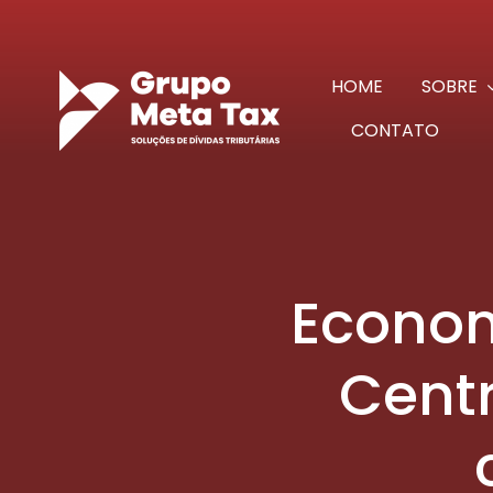
Ir
para
o
HOME
SOBRE
conteúdo
CONTATO
Econom
Cent