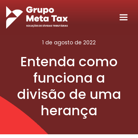
Ir
para
Toggl
o
Navig
conteúdo
Home
1 de agosto de 2022
Entenda como
Sobre
funciona a
Serviços
divisão de uma
Seja nosso sócio tributário
herança
Conteúdos
Contato