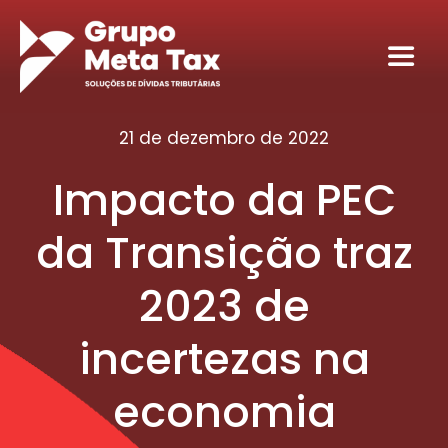
Ir
para
Toggl
o
Navig
conteúdo
Home
21 de dezembro de 2022
Impacto da PEC
Sobre
da Transição traz
Serviços
2023 de
Seja nosso sócio tributário
incertezas na
Conteúdos
economia
Contato