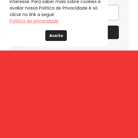
interesse. Para saber mais sobre cookies e
avaliar nossa Política de Privacidade é só
clicar no link a seguir.
Política de privacidade
Enviar
Aceito
Buscar
resultados
para:
Popular
Recente
Entenda o que é imposto cumulativo