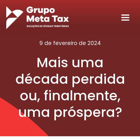
Ir
para
Toggl
o
Navig
conteúdo
Home
9 de fevereiro de 2024
Mais uma
Sobre
década perdida
Serviços
ou, finalmente,
Seja nosso sócio tributário
uma próspera?
Conteúdos
Contato