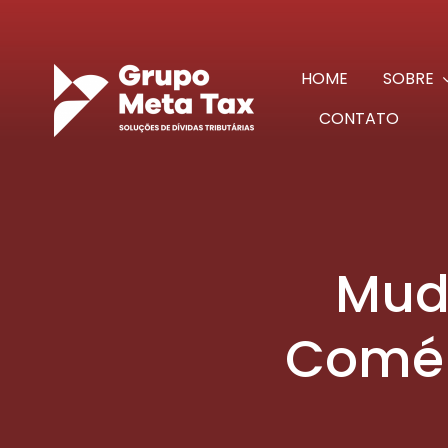
Ir
para
o
HOME
SOBRE
conteúdo
CONTATO
Mud
Comér