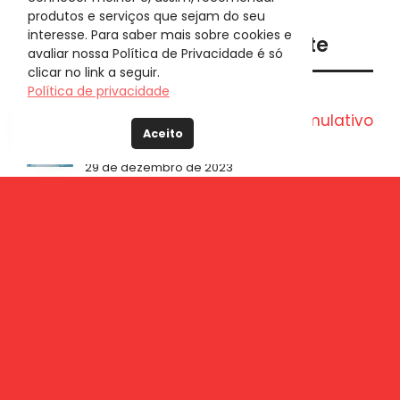
para:
produtos e serviços que sejam do seu
interesse. Para saber mais sobre cookies e
Popular
Recente
avaliar nossa Política de Privacidade é só
clicar no link a seguir.
Política de privacidade
Entenda o que é imposto cumulativo
Aceito
e não-cumulativo
29 de dezembro de 2023
O que é Vitória de Pirro?
13 de junho de 2022
Quanto ganha um Engenheiro de
Produção?
1 de junho de 2022