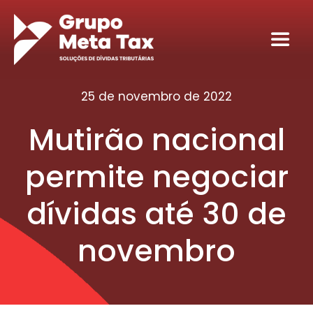
Ir
para
Toggl
o
Navig
conteúdo
Home
25 de novembro de 2022
Mutirão nacional
Sobre
permite negociar
Serviços
dívidas até 30 de
Seja nosso sócio tributário
novembro
Conteúdos
Contato