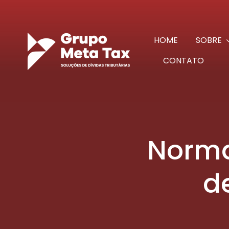
Ir
para
o
HOME
SOBRE
conteúdo
CONTATO
Norma
d