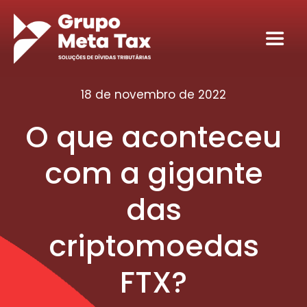
Ir
para
Toggl
o
Navig
conteúdo
Home
18 de novembro de 2022
O que aconteceu
Sobre
com a gigante
Serviços
das
Seja nosso sócio tributário
criptomoedas
Conteúdos
FTX?
Contato