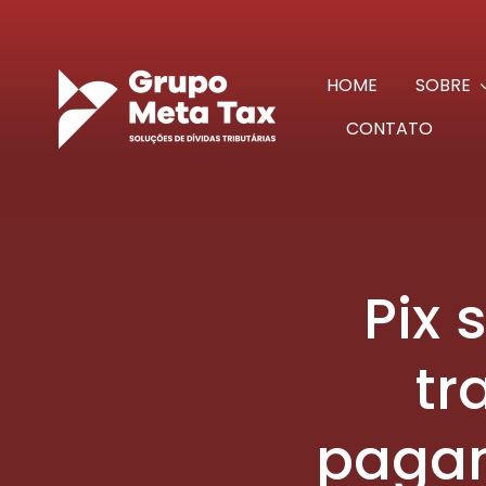
Ir
para
o
HOME
SOBRE
conteúdo
CONTATO
Pix 
tr
pagam