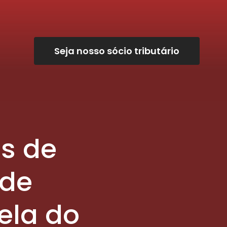
Seja nosso sócio tributário
es de
 de
ela do