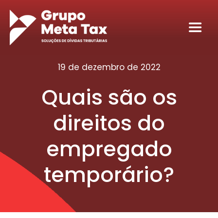
Ir
para
Toggl
o
Navig
conteúdo
Home
19 de dezembro de 2022
Quais são os
Sobre
direitos do
Serviços
empregado
Seja nosso sócio tributário
temporário?
Conteúdos
Contato