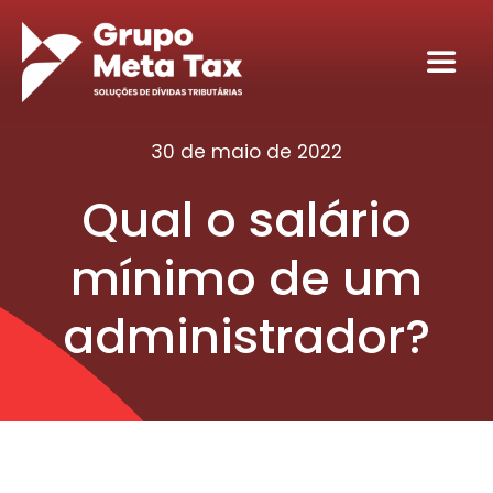
Ir
para
Toggl
o
Navig
conteúdo
Home
30 de maio de 2022
Qual o salário
Sobre
mínimo de um
Serviços
administrador?
Seja nosso sócio tributário
Conteúdos
Contato