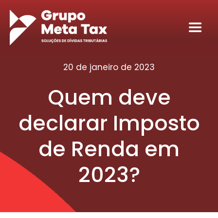
Ir
para
Toggl
o
Navig
conteúdo
Home
20 de janeiro de 2023
Quem deve
Sobre
declarar Imposto
Serviços
de Renda em
Seja nosso sócio tributário
2023?
Conteúdos
Contato