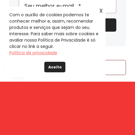
x
Com o auxílio de cookies podemos te
conhecer melhor e, assim, recomendar
Enviar
produtos e serviços que sejam do seu
interesse. Para saber mais sobre cookies e
avaliar nossa Política de Privacidade é só
clicar no link a seguir.
Política de privacidade
Buscar
Aceito
resultados
para:
Popular
Recente
Entenda o que é imposto cumulativo
e não-cumulativo