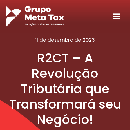
Ir
para
Toggl
o
Navig
conteúdo
Home
11 de dezembro de 2023
R2CT – A
Sobre
Revolução
Serviços
Tributária que
Seja nosso sócio tributário
Transformará seu
Conteúdos
Negócio!
Contato