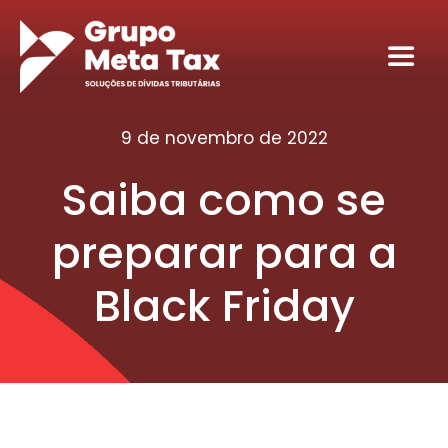
Ir
para
Toggl
o
Navig
conteúdo
Home
9 de novembro de 2022
Saiba como se
Sobre
preparar para a
Serviços
Black Friday
Seja nosso sócio tributário
Conteúdos
Contato