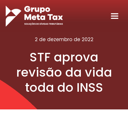
Ir
para
Toggl
o
Navig
conteúdo
Home
2 de dezembro de 2022
STF aprova
Sobre
revisão da vida
Serviços
toda do INSS
Seja nosso sócio tributário
Conteúdos
Contato